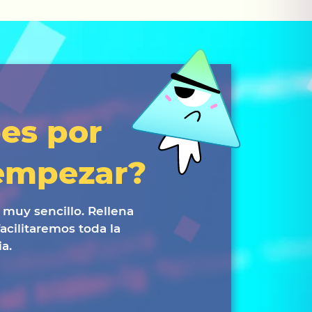
es por
empezar?
 muy sencillo. Rellena
facilitaremos toda la
a.