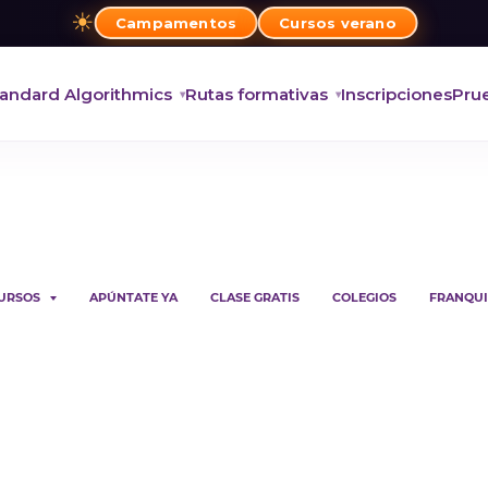
☀
Campamentos
Cursos verano
andard Algorithmics
Rutas formativas
Inscripciones
Prue
URSOS
APÚNTATE YA
CLASE GRATIS
COLEGIOS
FRANQUI