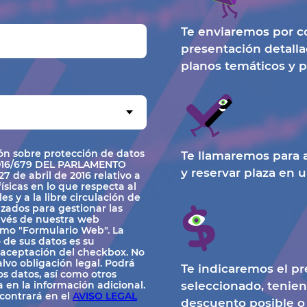
Te enviaremos por c
presentación detall
planos temáticos y p
ión sobre protección de datos
Te llamaremos para a
016/679 DEL PARLAMENTO
y reservar plaza en 
de abril de 2016 relativo a
ísicas en lo que respecta al
s y a la libre circulación de
izados para gestionar las
ravés de nuestra web
mo "Formulario Web". La
 de sus datos es su
 aceptación del checkbox. No
alvo obligación legal. Podrá
Te indicaremos el pre
los datos, así como otros
a en la información adicional.
seleccionado, tenie
ncontrará en el
AVISO LEGAL
descuento posible o 