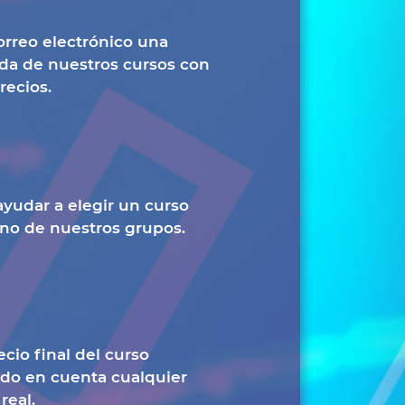
orreo electrónico una
ada de nuestros cursos con
recios.
yudar a elegir un curso
uno de nuestros grupos.
cio final del curso
ndo en cuenta cualquier
real.