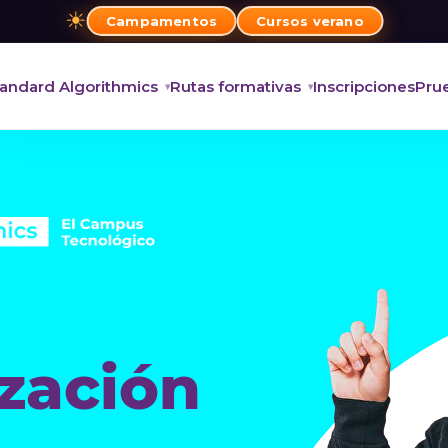
☀
Campamentos
Cursos verano
andard Algorithmics
Rutas formativas
Inscripciones
Prue
ización