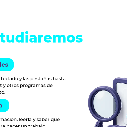
studiaremos
les
l teclado y las pestañas hasta
t y otros programas de
to.
a
mación, leerla y saber qué
ra hacer un trabajo.