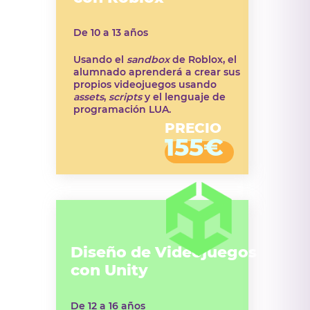
De 10 a 13 años
Usando el
sandbox
de Roblox, el
alumnado aprenderá a crear sus
propios videojuegos usando
assets
,
scripts
y el lenguaje de
programación LUA.
PRECIO
155€
Diseño de Videojuegos
con Unity
De 12 a 16 años