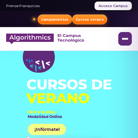
Prensa
Franquicias
Acceso Campus
☀
Campamentos
Cursos verano
CURSOS DE
VERANO
De 8 a 18 años
Modalidad Online
¡Infórmate!