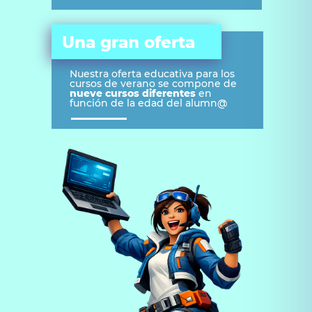
Una gran oferta
Nuestra oferta educativa para los
cursos de verano se compone de
nueve cursos diferentes
en
función de la edad del alumn@