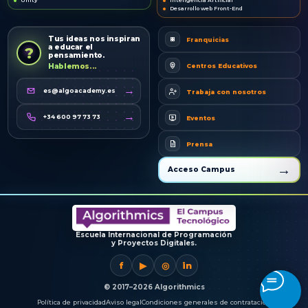
Unity
Inteligencia Artificial
Desarrollo web Front-End
Tus ideas nos inspiran
Franquicias
a educar el
?
pensamiento.
Centros Educativos
Hablemos...
→
es@algoacademy.es
Trabaja con nosotros
→
+34 600 97 73 73
Eventos
Prensa
→
Acceso Campus
Escuela Internacional de Programación
y Proyectos Digitales.
f
▶
◎
in
© 2017–
2026
Algorithmics
Política de privacidad
Aviso legal
Condiciones generales de contratación
i