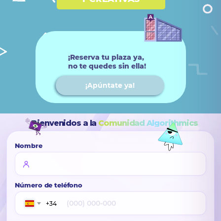
¡Reserva tu plaza ya,
no te quedes sin ella!
¡Apúntate ya!
Bienvenidos a la
Comunidad Algorithmics
Nombre
Número de teléfono
+34