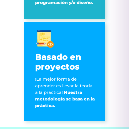
programación y/o diseño.
Basado en
proyectos
¡La mejor forma de
aprender es llevar la teoría
a la práctica!
Nuestra
metodología se basa en la
práctica.