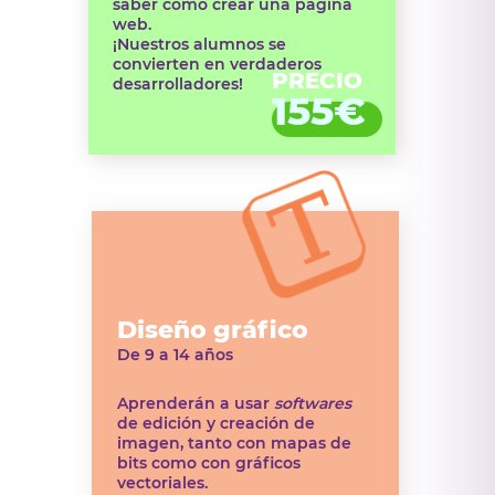
saber cómo crear una página
web.
¡Nuestros alumnos se
convierten en verdaderos
PRECIO
desarrolladores!
155€
Diseño gráfico
De 9 a 14 años
Aprenderán a usar
softwares
de edición y creación de
imagen, tanto con mapas de
bits como con gráficos
vectoriales.