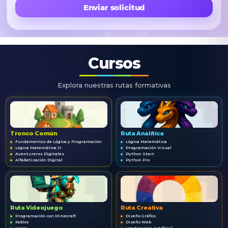
Enviar solicitud
Cursos
Explora nuestras rutas formativas
Tronco Común
Ruta Analítica
Fundamentos de Lógica y Programación
Lógica Matemática
Lógica Matemática Jr.
Programación Visual
Aventureros Digitales
Python Start
Alfabetización Digital
Python Pro
Ruta Videojuego
Ruta Creativa
Programación con Minecraft
Diseño Gráfico
Roblox
Diseño Web