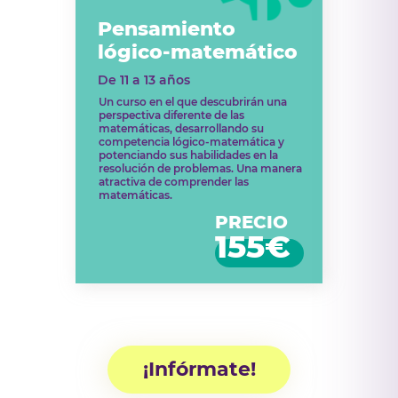
Pensamiento
lógico-matemático
De 11 a 13 años
Un curso en el que descubrirán una
perspectiva diferente de las
matemáticas, desarrollando su
competencia lógico-matemática y
potenciando sus habilidades en la
resolución de problemas. Una manera
atractiva de comprender las
matemáticas.
PRECIO
155€
¡Infórmate!