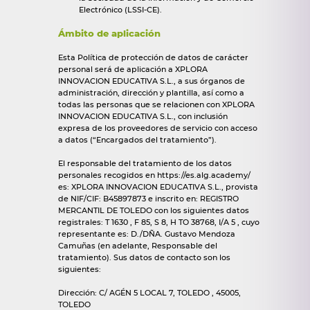
Electrónico (LSSI-CE).
Ámbito de aplicación
Esta Política de protección de datos de carácter
personal será de aplicación a XPLORA
INNOVACION EDUCATIVA S.L., a sus órganos de
administración, dirección y plantilla, así como a
todas las personas que se relacionen con XPLORA
INNOVACION EDUCATIVA S.L., con inclusión
expresa de los proveedores de servicio con acceso
a datos (“Encargados del tratamiento”).
El responsable del tratamiento de los datos
personales recogidos en https://es.alg.academy/
es: XPLORA INNOVACION EDUCATIVA S.L., provista
de NIF/CIF: B45897873 e inscrito en: REGISTRO
MERCANTIL DE TOLEDO con los siguientes datos
registrales: T 1630 , F 85, S 8, H TO 38768, I/A 5 , cuyo
representante es: D./DÑA. Gustavo Mendoza
Camuñas (en adelante, Responsable del
tratamiento). Sus datos de contacto son los
siguientes:
Dirección: C/ AGÉN 5 LOCAL 7, TOLEDO , 45005,
TOLEDO