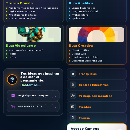
Tronco Común
Ruta Analítica
Fundamentos de Lógica y Programación
Lógica Matemática
Lógica Matemática Jr.
Programación Visual
Aventureros Digitales
Python Start
Alfabetización Digital
Python Pro
Ruta Videojuego
Ruta Creativa
Programación con Minecraft
Diseño Gráfico
Roblox
Diseño Web
Unity
Inteligencia Artificial
Desarrollo web Front-End
Tus ideas nos inspiran
Franquicias
a educar el
?
pensamiento.
Centros Educativos
Hablemos...
→
es@algoacademy.es
Trabaja con nosotros
→
+34 600 97 73 73
Eventos
Prensa
→
Acceso Campus