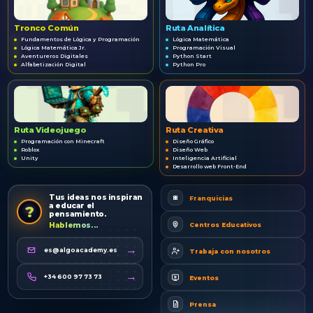
Tronco Común
Ruta Analítica
Fundamentos de Lógica y Programación
Lógica Matemática
Lógica Matemática Jr.
Programación Visual
Aventureros Digitales
Python Start
Alfabetización Digital
Python Pro
Ruta Videojuego
Ruta Creativa
Programación con Minecraft
Diseño Gráfico
Roblox
Diseño Web
Unity
Inteligencia Artificial
Desarrollo web Front-End
Tus ideas nos inspiran
Franquicias
a educar el
?
pensamiento.
Centros Educativos
Hablemos...
→
es@algoacademy.es
Trabaja con nosotros
→
+34 600 97 73 73
Eventos
Prensa