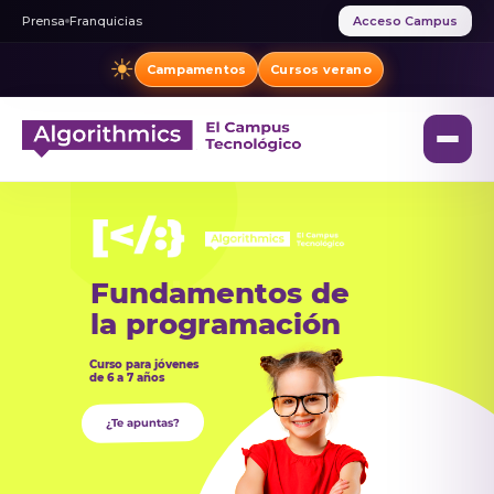
Prensa
Franquicias
Acceso Campus
☀
Campamentos
Cursos verano
Fundamentos de
la programación
Curso para jóvenes
de 6 a 7 años
¿Te apuntas?