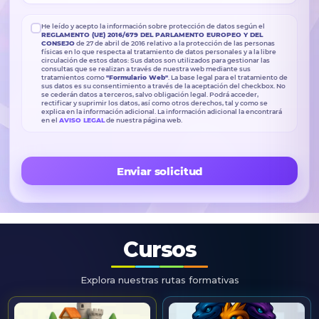
He leído y acepto la información sobre protección de datos según el
REGLAMENTO (UE) 2016/679 DEL PARLAMENTO EUROPEO Y DEL
CONSEJO
de 27 de abril de 2016 relativo a la protección de las personas
físicas en lo que respecta al tratamiento de datos personales y a la libre
circulación de estos datos: Sus datos son utilizados para gestionar las
consultas que se realizan a través de nuestra web mediante sus
tratamientos como
"Formulario Web"
. La base legal para el tratamiento de
sus datos es su consentimiento a través de la aceptación del checkbox. No
se cederán datos a terceros, salvo obligación legal. Podrá acceder,
rectificar y suprimir los datos, así como otros derechos, tal y como se
explica en la información adicional. La información adicional la encontrará
en el
AVISO LEGAL
de nuestra página web.
Enviar solicitud
Cursos
Explora nuestras rutas formativas