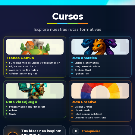
Cursos
Explora nuestras rutas formativas
Tronco Común
Ruta Analítica
Fundamentos de Lógica y Programación
Lógica Matemática
Lógica Matemática Jr.
Programación Visual
Aventureros Digitales
Python Start
Alfabetización Digital
Python Pro
Ruta Videojuego
Ruta Creativa
Programación con Minecraft
Diseño Gráfico
Roblox
Diseño Web
Unity
Inteligencia Artificial
Desarrollo web Front-End
Tus ideas nos inspiran
Franquicias
a educar el