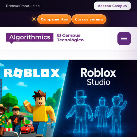
Prensa
Franquicias
Acceso Campus
☀
Campamentos
Cursos verano