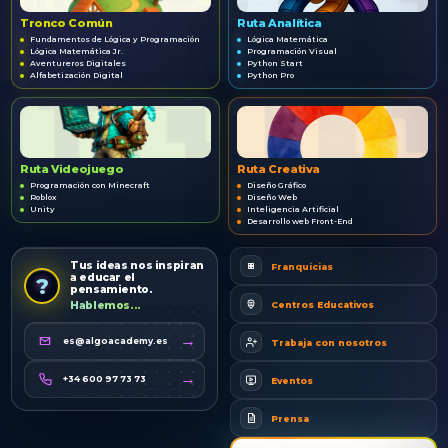
Tronco Común
Ruta Analítica
Fundamentos de Lógica y Programación
Lógica Matemática
Lógica Matemática Jr.
Programación Visual
Aventureros Digitales
Python Start
Alfabetización Digital
Python Pro
Ruta Videojuego
Ruta Creativa
Programación con Minecraft
Diseño Gráfico
Roblox
Diseño Web
Unity
Inteligencia Artificial
Desarrollo web Front-End
Tus ideas nos inspiran
Franquicias
a educar el
?
pensamiento.
Centros Educativos
Hablemos...
→
es@algoacademy.es
Trabaja con nosotros
→
+34 600 97 73 73
Eventos
Prensa