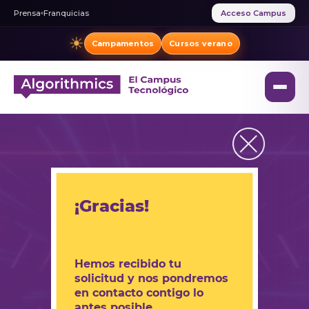
Prensa
Franquicias
Acceso Campus
☀
Campamentos
Cursos verano
¡Gracias!
Hemos recibido tu
solicitud y nos pondremos
en contacto contigo lo
antes posible.