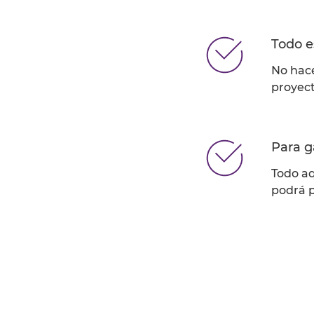
Todo e
No hace
proyect
Para g
Todo aq
podrá p