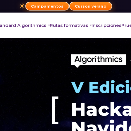
☀
Campamentos
Cursos verano
andard Algorithmics
Rutas formativas
Inscripciones
Prue
V Edic
[
Hack
Navid