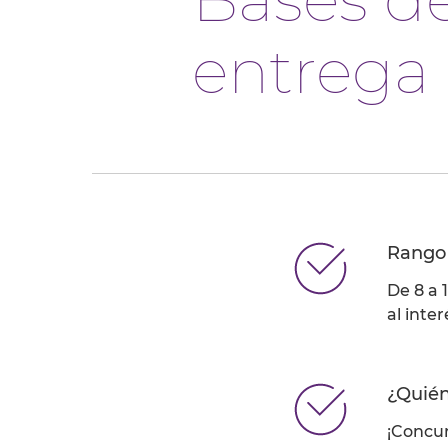
entrega
Rango
De 8 a 
al inte
¿Quién
¡Concur