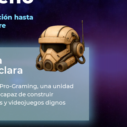
ción hasta
re
a
clara
 Pro-Graming, una unidad
 capaz de construir
 y videojuegos dignos