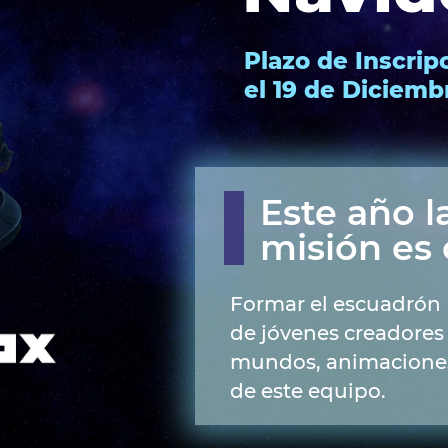
Plazo de Inscrip
el 19 de Diciemb
Este año l
misión es 
Formar el escuadrón
de jóvenes creadores
mundos, animaciones
de este equipo.