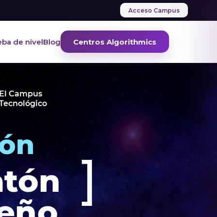
Acceso Campus
ba de nivel
Blog
Centros Algorithmics
El Campus
Tecnológico
ión
]
atón
eño