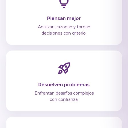
lightbulb
Piensan mejor
Analizan, razonan y toman
decisiones con criterio.
rocket_launch
Resuelven problemas
Enfrentan desafíos complejos
con confianza.