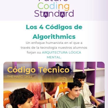
Los 4 Códigos de
Algorithmics
Un enfoque humanista en el que a
través de la tecnología nuestros alumnos
forjan su
ARQUITECTURA LÓGICA
MENTAL.
Código Técnico
THE HARD SKILL